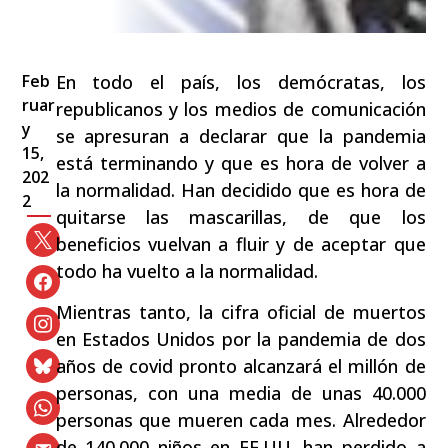
Feb
En todo el país, los demócratas, los
ruar
republicanos y los medios de comunicación
y
se apresuran a declarar que la pandemia
15,
está terminando y que es hora de volver a
202
la normalidad. Han decidido que es hora de
2
quitarse las mascarillas, de que los
beneficios vuelvan a fluir y de aceptar que
todo ha vuelto a la normalidad.
Mientras tanto, la cifra oficial de muertos
en Estados Unidos por la pandemia de dos
años de covid pronto alcanzará el millón de
personas, con una media de unas 40.000
personas que mueren cada mes. Alrededor
de 140.000 niños en EE.UU. han perdido a